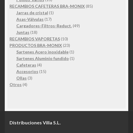
productos
85
RECAMBIOS CAFETERAS BRA-MONIX
85
1
productos
Jarras de cristal
1
17
producto
Asas-Válvulas
17
productos
49
Cargadores-Filtros-Reduct.
49
18
productos
Juntas
18
productos
10
RECAMBIOS VAPORETAS
10
productos
23
PRODUCTOS BRA-MONIX
23
productos
1
Sartenes Acero inoxidable
1
producto
1
Sartenes Aluminio fundido
1
4
producto
Cafeteras
4
productos
15
Accesorios
15
3
productos
Ollas
3
4
productos
Otros
4
productos
Distribuciones Villa S.L.