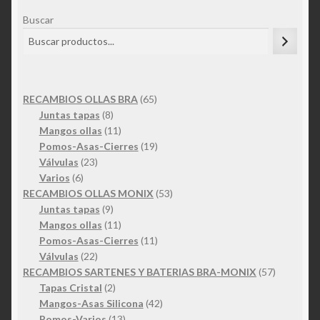
Buscar
65
RECAMBIOS OLLAS BRA
65
8
productos
Juntas tapas
8
productos
11
Mangos ollas
11
productos
19
Pomos-Asas-Cierres
19
23
productos
Válvulas
23
6
productos
Varios
6
productos
53
RECAMBIOS OLLAS MONIX
53
9
productos
Juntas tapas
9
productos
11
Mangos ollas
11
productos
11
Pomos-Asas-Cierres
11
22
productos
Válvulas
22
productos
57
RECAMBIOS SARTENES Y BATERIAS BRA-MONIX
57
2
productos
Tapas Cristal
2
productos
42
Mangos-Asas Silicona
42
13
productos
Pomos-Varios
13