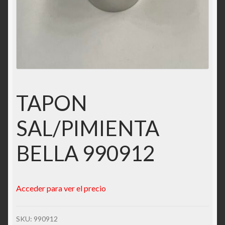
Solicitar acceso
Tienda
TAPON
SAL/PIMIENTA
BELLA 990912
Acceder para ver el precio
SKU:
990912