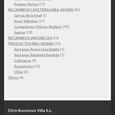
13
productos
Pomos-Varios
13
productos
85
RECAMBIOS CAFETERAS BRA-MONIX
85
1
productos
Jarras de cristal
1
17
producto
Asas-Válvulas
17
productos
49
Cargadores-Filtros-Reduct.
49
18
productos
Juntas
18
productos
10
RECAMBIOS VAPORETAS
10
productos
23
PRODUCTOS BRA-MONIX
23
productos
1
Sartenes Acero inoxidable
1
producto
1
Sartenes Aluminio fundido
1
4
producto
Cafeteras
4
productos
15
Accesorios
15
3
productos
Ollas
3
4
productos
Otros
4
productos
Distribuciones Villa S.L.