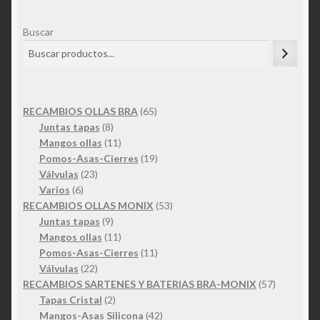
Buscar
65
RECAMBIOS OLLAS BRA
65
8
productos
Juntas tapas
8
productos
11
Mangos ollas
11
productos
19
Pomos-Asas-Cierres
19
23
productos
Válvulas
23
6
productos
Varios
6
productos
53
RECAMBIOS OLLAS MONIX
53
9
productos
Juntas tapas
9
productos
11
Mangos ollas
11
productos
11
Pomos-Asas-Cierres
11
22
productos
Válvulas
22
productos
57
RECAMBIOS SARTENES Y BATERIAS BRA-MONIX
57
2
productos
Tapas Cristal
2
productos
42
Mangos-Asas Silicona
42