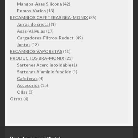
productos
42
Mangos-Asas Silicona
42
13
productos
Pomos-Varios
13
productos
85
RECAMBIOS CAFETERAS BRA-MONIX
85
1
productos
Jarras de cristal
1
17
producto
Asas-Válvulas
17
productos
49
Cargadores-Filtros-Reduct.
49
18
productos
Juntas
18
productos
10
RECAMBIOS VAPORETAS
10
productos
23
PRODUCTOS BRA-MONIX
23
productos
1
Sartenes Acero inoxidable
1
producto
1
Sartenes Aluminio fundido
1
4
producto
Cafeteras
4
productos
15
Accesorios
15
3
productos
Ollas
3
4
productos
Otros
4
productos