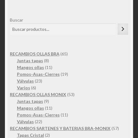
Buscar
65
RECAMBIOS OLLAS BRA
65
8
productos
Juntas tapas
8
productos
11
Mangos ollas
11
productos
19
Pomos-Asas-Cierres
19
23
productos
Válvulas
23
6
productos
Varios
6
productos
53
RECAMBIOS OLLAS MONIX
53
9
productos
Juntas tapas
9
productos
11
Mangos ollas
11
productos
11
Pomos-Asas-Cierres
11
22
productos
Válvulas
22
productos
57
RECAMBIOS SARTENES Y BATERIAS BRA-MONIX
57
2
productos
Tapas Cristal
2