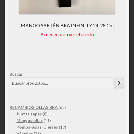
MANGO SARTÉN BRA INFINITY 24-28 Cm
Acceder para ver el precio
Buscar
65
RECAMBIOS OLLAS BRA
65
8
productos
Juntas tapas
8
productos
11
Mangos ollas
11
productos
19
Pomos-Asas-Cierres
19
23
productos
Válvulas
23