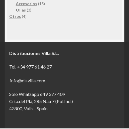
productos
15
Accesorios
15
3
productos
Ollas
3
4
productos
Otros
4
productos
Distribuciones Villa S.L.
Tel. +34 977 61 46 27
info@disvilla.com
Solo Whatsapp 649 377 409
Crta.del Plà, 285 Nau 7 (Pol.Ind.)
43800, Valls - Spain