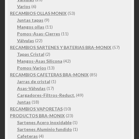
6
productos
Varios
6
productos
53
RECAMBIOS OLLAS MONIX
53
9
productos
Juntas tapas
9
productos
11
Mangos ollas
11
productos
11
Pomos-Asas-Cierres
11
22
productos
Válvulas
22
productos
57
RECAMBIOS SARTENES Y BATERIAS BRA-MONIX
57
2
productos
Tapas Cristal
2
productos
42
Mangos-Asas Silicona
42
13
productos
Pomos-Varios
13
productos
85
RECAMBIOS CAFETERAS BRA-MONIX
85
1
productos
Jarras de cristal
1
17
producto
Asas-Válvulas
17
productos
49
Cargadores-Filtros-Reduct.
49
18
productos
Juntas
18
productos
10
RECAMBIOS VAPORETAS
10
productos
23
PRODUCTOS BRA-MONIX
23
productos
1
Sartenes Acero inoxidable
1
producto
1
Sartenes Aluminio fundido
1
4
producto
Cafeteras
4