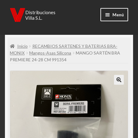
Ir
Ir
Distribuciones
Menú
Villa S.L.
a
al
la
contenido
Inicio
navegación
Inicio
RECAMBIOS SARTENES Y BATERIAS BRA-
Carrito
MONIX
Mangos-Asas Silicona
MANGO SARTÉN BRA
PREMIERE 24-28 CM 991354
Catálogos
Finalizar compra
Mi cuenta
Política de cookies
Política de privacidad