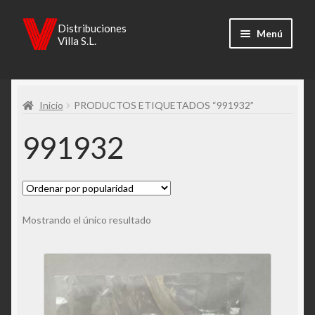
Ir
Ir
Distribuciones
Menú
Villa S.L.
a
al
la
contenido
Inicio
navegación
Inicio
PRODUCTOS ETIQUETADOS “991932”
Carrito
991932
Catálogos
Finalizar compra
Mi cuenta
Mostrando el único resultado
Política de cookies
Política de privacidad