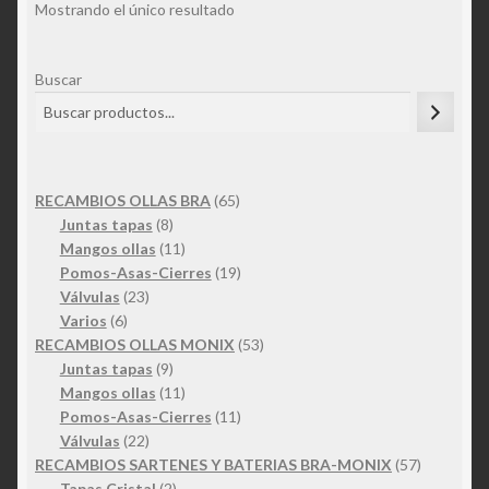
Mostrando el único resultado
Buscar
65
RECAMBIOS OLLAS BRA
65
8
productos
Juntas tapas
8
productos
11
Mangos ollas
11
productos
19
Pomos-Asas-Cierres
19
23
productos
Válvulas
23
6
productos
Varios
6
productos
53
RECAMBIOS OLLAS MONIX
53
9
productos
Juntas tapas
9
productos
11
Mangos ollas
11
productos
11
Pomos-Asas-Cierres
11
22
productos
Válvulas
22
productos
57
RECAMBIOS SARTENES Y BATERIAS BRA-MONIX
57
2
productos
Tapas Cristal
2