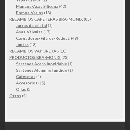
productos
42
Mangos-Asas Silicona
42
13
productos
Pomos-Varios
13
productos
85
RECAMBIOS CAFETERAS BRA-MONIX
85
1
productos
Jarras de cristal
1
17
producto
Asas-Válvulas
17
productos
49
Cargadores-Filtros-Reduct.
49
18
productos
Juntas
18
productos
10
RECAMBIOS VAPORETAS
10
productos
23
PRODUCTOS BRA-MONIX
23
productos
1
Sartenes Acero inoxidable
1
producto
1
Sartenes Aluminio fundido
1
4
producto
Cafeteras
4
productos
15
Accesorios
15
3
productos
Ollas
3
4
productos
Otros
4
productos